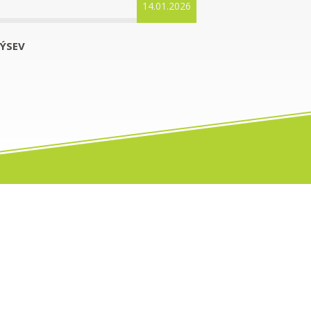
14.01.2026
VÝSEV
KONTAKTNÍ ÚDAJE
Závořická 22, 789 01 Zábřeh na Moravě
Telefon: +420 739 510 908
e-mail:
zahrada@zeleny-svet.com
Více kontaktů zde