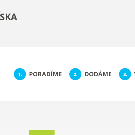
ÍSKA
PORADÍME
DODÁME