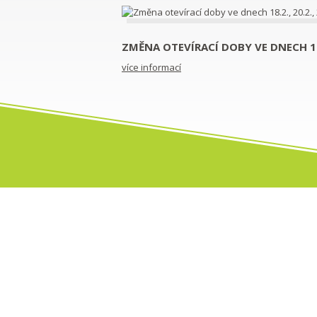
ZMĚNA OTEVÍRACÍ DOBY VE DNECH 18.2
více informací
O NÁS A NAŠICH SLUŽBÁCH
Naše firma
Služby
Kv
Reference
Otvírací doba