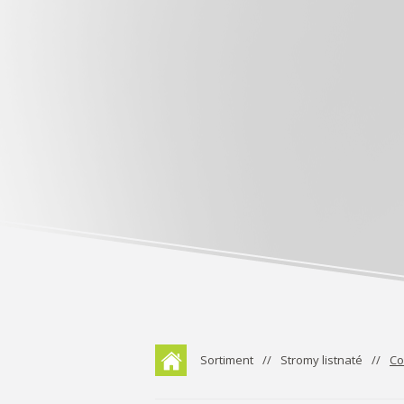
Sortiment
Stromy listnaté
Co